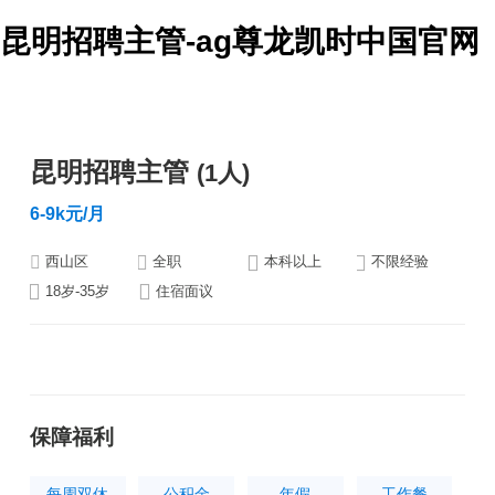
昆明招聘主管-ag尊龙凯时中国官网
昆明招聘主管
(1人)
6-9k元/月
西山区
全职
本科以上
不限经验
18岁-35岁
住宿面议
保障福利
每周双休
公积金
年假
工作餐