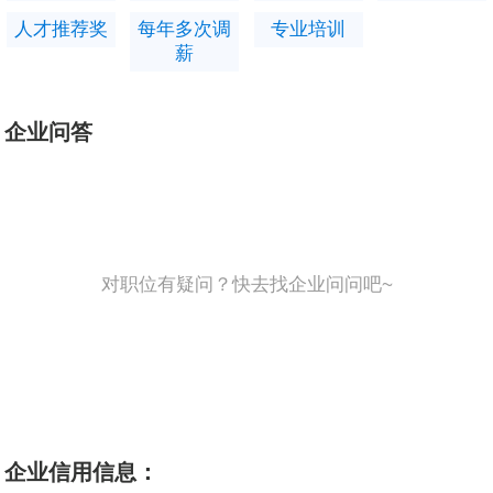
精彩篇章。
人才推荐奖
每年多次调
专业培训
薪
加入ag尊龙凯时中国官网，让我们一起携手创造更加美
好的未来！
企业问答
对职位有疑问？快去找企业问问吧~
企业信用信息：