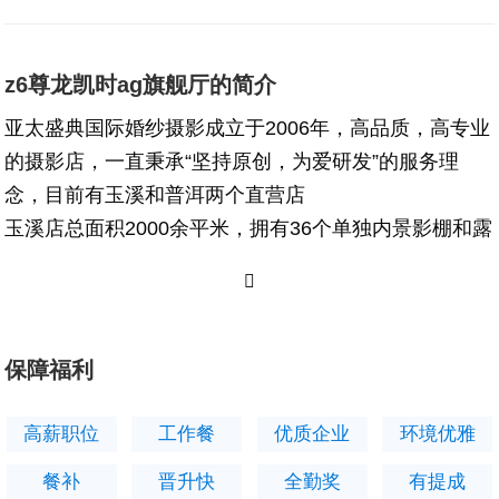
z6尊龙凯时ag旗舰厅的简介
亚太盛典国际婚纱摄影成立于2006年，高品质，高专业
的摄影店，一直秉承“坚持原创，为爱研发”的服务理
念，目前有玉溪和普洱两个直营店
玉溪店总面积2000余平米，拥有36个单独内景影棚和露
天阳台，在玉溪已经20年，是品牌老店，口碑店，也为
业界培养了很多**人才。
【我们提供】
- 一个充满挑战与机遇的工作环境，让你在实践中快速
保障福利
成长。
- 完善的培训体系和晋升机制，助力你的职业发展。
高薪职位
工作餐
优质企业
环境优雅
- 优厚的薪酬福利待遇
餐补
晋升快
全勤奖
有提成
- 广阔的职业发展空间，期待你在这里开启属于自己的