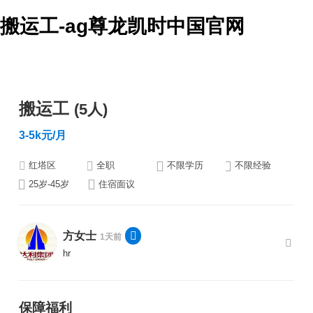
搬运工-ag尊龙凯时中国官网
搬运工
(5人)
3-5k元/月
红塔区
全职
不限学历
不限经验
25岁-45岁
住宿面议
方女士
1天前
hr
保障福利