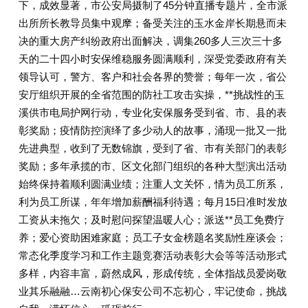
下，成效显著，市公安局摄制了45分钟直播专题片，全市派
出所所长教导员集中观摩；备受关注的玉水金岸长期悬而未
决的重大房产纠纷政府出面解决，调集260多人三次三十多
天的二十四小时安保维稳服务圆满顺利，深受党委政府有关
领导认可，警方、客户和社会各界的赞誉；每年一次，省公
安厅组织开展的全省范围的防社工攻击实操，**挑战性的玉
溪供市电局护网行动，专业化安保服务受到省、市、县的表
彰奖励；疫情防控演绎了多少动人的故事，涌现一批又一批
先进典型，收到了无数锦旗，受到了省、市有关部门的表彰
奖励；多年承揽的市、区文化部门组织的各种大型演出活动
始终保持着顺利圆满业绩；注重人文关怀，情为员工所系，
利为员工所谋，年年增加薪酬福利待遇；每月15日准时发放
工资从未拖欠；及时慰问探望温暖人心；派送**员工免费疗
养；爱心资助困难家庭；员工子女金榜题名奖励性座谈会；
常态化季度学习和工作主题竞赛活动表彰大会等等活动形式
多样，内容丰富，蔚然成风，形成传统，全体指战员爱岗敬
业其乐融融…云南初心保安公司不忘初心，牢记使命，挑战