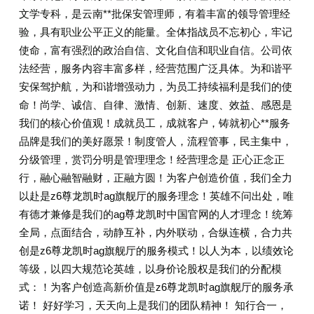
文学专科，是云南**批保安管理师，有着丰富的领导管理经
验，具有职业公平正义的能量。全体指战员不忘初心，牢记
使命，富有强烈的政治自信、文化自信和职业自信。公司依
法经营，服务内容丰富多样，经营范围广泛具体。为和谐平
安保驾护航，为和谐增强动力，为员工持续福利是我们的使
命！尚学、诚信、自律、激情、创新、速度、效益、感恩是
我们的核心价值观！成就员工，成就客户，铸就初心**服务
品牌是我们的美好愿景！制度管人，流程管事，民主集中，
分级管理，赏罚分明是管理理念！经营理念是 正心正念正
行，融心融智融财，正融方圆！为客户创造价值，我们全力
以赴是z6尊龙凯时ag旗舰厅的服务理念！英雄不问出处，唯
有德才兼修是我们的ag尊龙凯时中国官网的人才理念！统筹
全局，点面结合，动静互补，内外联动，合纵连横，合力共
创是z6尊龙凯时ag旗舰厅的服务模式！以人为本，以绩效论
等级，以四大规范论英雄，以身价论股权是我们的分配模
式：！为客户创造高新价值是z6尊龙凯时ag旗舰厅的服务承
诺！ 好好学习，天天向上是我们的团队精神！ 知行合一，