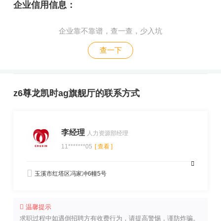
企业信用信息：
企业靠不靠谱，查一查，少入坑
查一下
z6尊龙凯时ag旗舰厅的联系方式
李经理
人力资源部经理
11*******05
[ 查看 ]
玉溪市红塔区冯家冲6幢5号
温馨提示
求职过程中如遇倒招聘方有收费行为，请提高警惕，谨防炸骗。