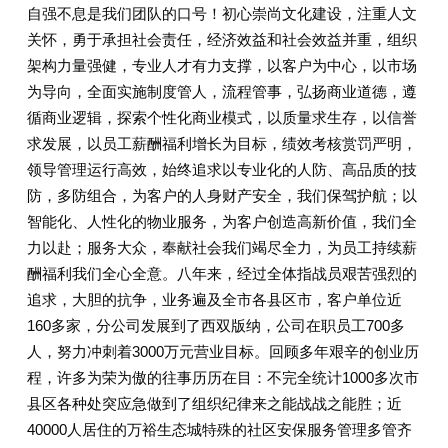
自强不息是我们团队的口号！初心崇尚文化建设，注重人文
关怀，勇于承担社会责任，经济效益和社会效益并重，组织
架构力量强健，专业人才有力支撑，以客户为中心，以市场
为导向，全面实施制度管人，流程管事，弘扬商业道德，遵
循商业逻辑，探索个性化商业模式，以质量求生存，以信誉
求发展，以员工薪酬福利增长为目标，绩效考核赏罚严明，
领导管理运行高效，始终追求以专业化的人防、高品质的技
防，多防组合，为客户的人身财产安全，我们保驾护航；以
智能化、人性化的物业服务，为客户创造高新价值，我们全
力以赴；服务大众，奉献社会我们竭尽全力，为员工持续薪
酬福利我们全心全意。八年来，经过全体指战员艰苦强烈的
追求，大胆的抗争，业务遍及全市各县区市，客户单位近
160多家，分公司发展到了西双版纳，公司在职员工700多
人，努力冲刺着3000万元营业目标。回顾多年艰辛的创业历
程，许多为荣为傲的往事历历在目：不完全统计1000多次市
县区各种处突应急做到了组织纪律来之能战战之能胜；近
40000人居住的万裕生态城特殊的社区安保服务管理多管齐