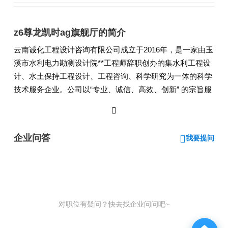
z6尊龙凯时ag旗舰厅的简介
云南诚化工程设计咨询有限公司成立于2016年，是一家由玉
溪市水利电力勘测设计院**工程师辞职创办的集水利工程设
计、水土保持工程设计、工程咨询、科学研究为一体的科学
技术服务企业。公司以“专业、诚信、高效、创新” 的宗旨服
务于广大项目建设单位和个人客户。目前公司业务涉及云南
省各州（市）、县（区），服务行业涉及房地产项目、公路
工程、水利水电工程、工业产房、电力工程、生态工程、矿
企业问答
我要提问
山、风电场、水电站等。
我公司拥有一支技术过硬、专业面广、经验丰富的专业技术
团队，现有高、中、初各类专业技术人员18人（本科15人、
专科3人），其中专职11人、外聘和兼职7人，专业涉及水利
水电工程、水土保持、水文水资源、地质灾害与防治技术、
对职位有疑问？快去找企业问问吧~
地质工程、环境工程、环境监测与评价、水电站与电力网、
经济与工商管理、农业水利技术等。公司成立以来，共完成